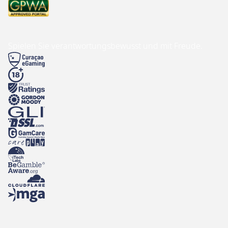
Spielen Sie verantwortungsbewusst und mit Freude.