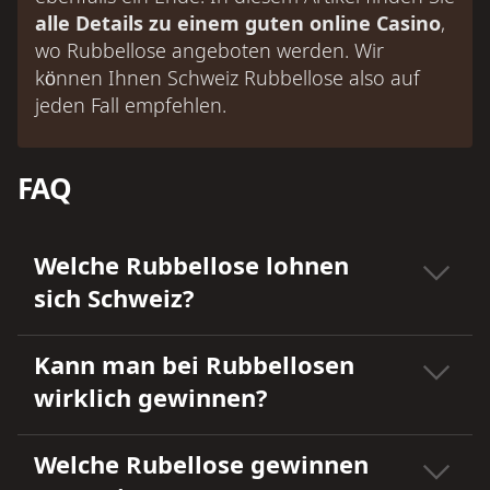
alle Details zu einem guten online Casino
,
wo Rubbellose angeboten werden. Wir
können Ihnen Schweiz Rubbellose also auf
jeden Fall empfehlen.
FAQ
Welche Rubbellose lohnen
sich Schweiz?
Kann man bei Rubbellosen
wirklich gewinnen?
Welche Rubellose gewinnen