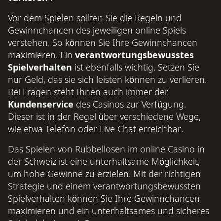
Vor dem Spielen sollten Sie die Regeln und
Gewinnchancen des jeweiligen online Spiels
verstehen. So können Sie Ihre Gewinnchancen
maximieren. Ein
verantwortungsbewusstes
Spielverhalten
ist ebenfalls wichtig. Setzen Sie
nur Geld, das sie sich leisten können zu verlieren.
Bei Fragen steht Ihnen auch immer der
Kundenservice
des Casinos zur Verfügung.
Dieser ist in der Regel über verschiedene Wege,
wie etwa Telefon oder Live Chat erreichbar.
Das Spielen von Rubbellosen im online Casino in
der Schweiz ist eine unterhaltsame Möglichkeit,
um hohe Gewinne zu erzielen. Mit der richtigen
Strategie und einem verantwortungsbewussten
Spielverhalten können Sie Ihre Gewinnchancen
maximieren und ein unterhaltsames und sicheres