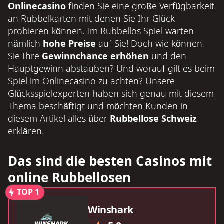
Onlinecasino
finden Sie eine große Verfügbarkeit
an Rubbelkarten mit denen Sie Ihr Glück
probieren können. Im Rubbellos Spiel warten
nämlich
hohe Preise
auf Sie! Doch wie können
Sie Ihre
Gewinnchance erhöhen
und den
Hauptgewinn abstauben? Und worauf gilt es beim
Spiel im Onlinecasino zu achten? Unsere
Glücksspielexperten haben sich genau mit diesem
Thema beschäftigt und möchten Kunden in
diesem Artikel alles über
Rubbellose Schweiz
erklären.
Das sind die besten Casinos mit
online Rubbellosen
Winshark