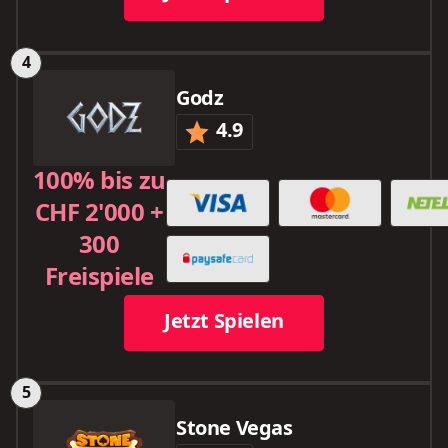
Godz
4.9
100% bis zu
CHF 2'000 +
300
Freispiele
Jetzt Spielen
Stone Vegas