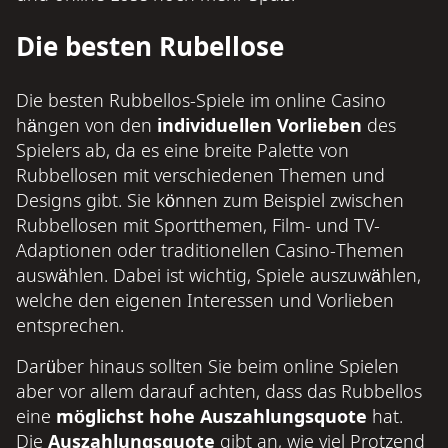
Die besten Rubellose
Die besten Rubbellos-Spiele im online Casino
hängen von den
individuellen Vorlieben
des
Spielers ab, da es eine breite Palette von
Rubbellosen mit verschiedenen Themen und
Designs gibt. Sie können zum Beispiel zwischen
Rubbellosen mit Sportthemen, Film- und TV-
Adaptionen oder traditionellen Casino-Themen
auswählen. Dabei ist wichtig, Spiele auszuwählen,
welche den eigenen Interessen und Vorlieben
entsprechen.
Darüber hinaus sollten Sie beim online Spielen
aber vor allem darauf achten, dass das Rubbellos
eine
möglichst hohe Auszahlungsquote
hat.
Die
Auszahlungsquote
gibt an, wie viel Protzend