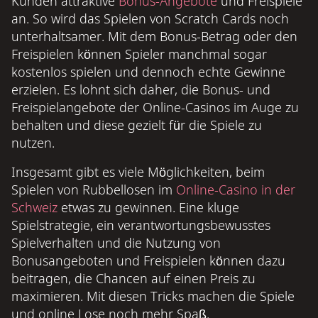
Kunden attraktive
Bonus-Angebote
und Freispiele
an. So wird das Spielen von Scratch Cards noch
unterhaltsamer. Mit dem Bonus-Betrag oder den
Freispielen können Spieler manchmal sogar
kostenlos spielen und dennoch echte Gewinne
erzielen. Es lohnt sich daher, die Bonus- und
Freispielangebote der Online-Casinos im Auge zu
behalten und diese gezielt für die Spiele zu
nutzen.
Insgesamt gibt es viele Möglichkeiten, beim
Spielen von Rubbellosen im
Online-Casino in der
Schweiz
etwas zu gewinnen. Eine kluge
Spielstrategie, ein verantwortungsbewusstes
Spielverhalten und die Nutzung von
Bonusangeboten und Freispielen können dazu
beitragen, die Chancen auf einen Preis zu
maximieren. Mit diesen Tricks machen die Spiele
und online Lose noch mehr Spaß.