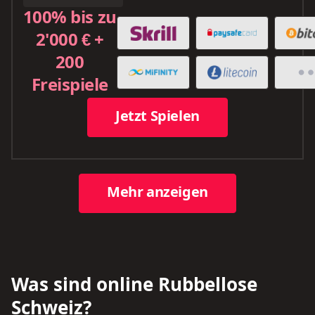
100% bis zu
2'000 € +
200
Freispiele
Jetzt Spielen
Mehr anzeigen
Was sind online Rubbellose
Schweiz?