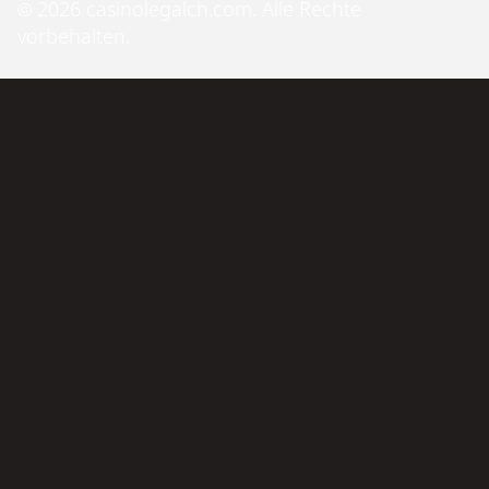
© 2026 casinolegalch.com. Alle Rechte
vorbehalten.