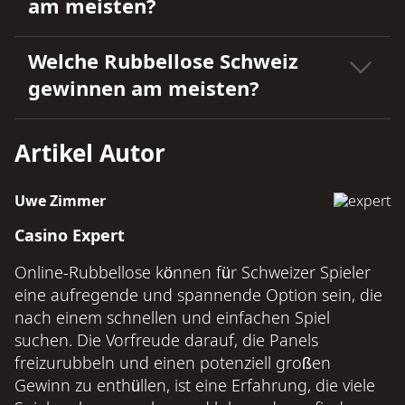
am meisten?
Welche Rubbellose Schweiz
gewinnen am meisten?
Artikel Autor
Uwe Zimmer
Casino Expert
Online-Rubbellose können für Schweizer Spieler
eine aufregende und spannende Option sein, die
nach einem schnellen und einfachen Spiel
suchen. Die Vorfreude darauf, die Panels
freizurubbeln und einen potenziell großen
Gewinn zu enthüllen, ist eine Erfahrung, die viele