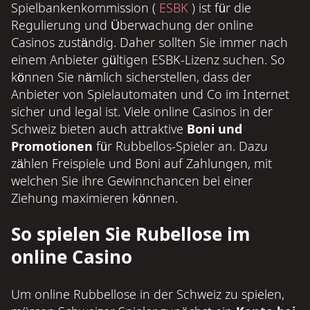
Spielbankenkommission (
ESBK
) ist für die
Regulierung und Überwachung der online
Casinos zuständig. Daher sollten Sie immer nach
einem Anbieter gültigen ESBK-Lizenz suchen. So
können Sie nämlich sicherstellen, dass der
Anbieter von Spielautomaten und Co im Internet
sicher und legal ist. Viele online Casinos in der
Schweiz bieten auch attraktive
Boni und
Promotionen
für Rubbellos-Spieler an. Dazu
zählen Freispiele und Boni auf Zahlungen, mit
welchen Sie ihre Gewinnchancen bei einer
Ziehung maximieren können.
So spielen Sie Rubellose im
online Casino
Um online Rubbellose in der Schweiz zu spielen,