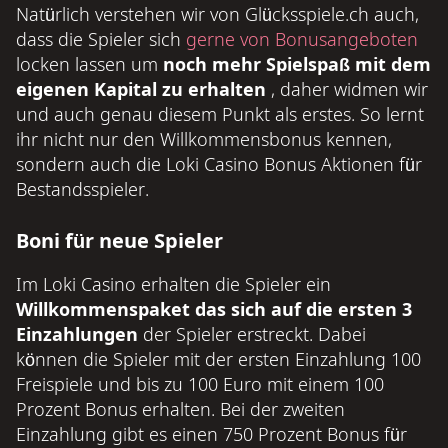
Natürlich verstehen wir von Glücksspiele.ch auch,
dass die Spieler sich
gerne von Bonusangeboten
locken lassen um
noch mehr Spielspaß mit dem
eigenen Kapital zu erhalten
, daher widmen wir
und auch genau diesem Punkt als erstes. So lernt
ihr nicht nur den Willkommensbonus kennen,
sondern auch die Loki Casino Bonus Aktionen für
Bestandsspieler.
Boni für neue Spieler
Im Loki Casino erhalten die Spieler ein
Willkommenspaket das sich auf die ersten 3
Einzahlungen
der Spieler erstreckt. Dabei
können die Spieler mit der ersten Einzahlung 100
Freispiele und bis zu 100 Euro mit einem 100
Prozent Bonus erhalten. Bei der zweiten
Einzahlung gibt es einen 750 Prozent Bonus für