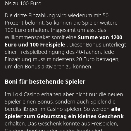
bis zu 100 Euro.
Die dritte Einzahlung wird wiederum mit 50
Prozent belohnt. So können die Spieler weitere
100 Euro erhalten. Insgesamt umfasst das
Willkommenspaket somit eine
Summe von 1200
Euro und 100 Freispiele
. Dieser Bonus unterliegt
einer Freispielbedingung des 40-Fachen. Jede
Einzahlung muss mindestens 20 Euro betragen,
um den Bonus aktivieren zu können.
Boni für bestehende Spieler
Im Loki Casino erhalten aber nicht nur die neuen
Spieler einen Bonus, sondern auch Spieler die
bereits länger im Casino spielen. So werden
alle
Spieler zum Geburtstag ein kleines Geschenk
erhalten. Das Geschenk könnte aus Freispielen,