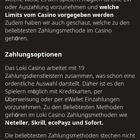
oder Auszahlung vorzunehmen und
welche
Limits vom Casino vorgegeben werden
.
Zudem haben wir auch geschaut, welche zu den
beliebtesten Zahlungsmethode im Casino
gehören.
Zahlungsoptionen
Das Loki Casino arbeitet mit 19
Zahlungsdienstleistern zusammen, was schon eine
ordentliche Auswahl darstellt. Daher ist es den
Spielern möglich mit Kreditkarten, per
Überweisung oder per eWallet Einzahlungen
vorzunehmen. Zu den Beliebtesten Methoden
gehören im Loki Casino Zahlungsmethoden wie
Neteller, Skrill, ecoPayz und Sofort.
Die beliebtesten Zahlungsmethoden stechen nicht