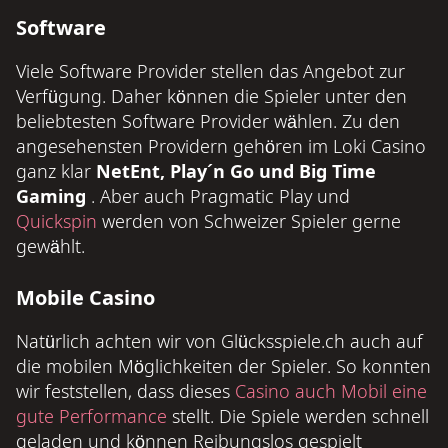
Software
Viele Software Provider stellen das Angebot zur
Verfügung. Daher können die Spieler unter den
beliebtesten Software Provider wählen. Zu den
angesehensten Providern gehören im Loki Casino
ganz klar
NetEnt, Play´n Go und Big Time
Gaming
. Aber auch Pragmatic Play und
Quickspin
werden von Schweizer Spieler gerne
gewählt.
Mobile Casino
Natürlich achten wir von Glücksspiele.ch auch auf
die mobilen Möglichkeiten der Spieler. So konnten
wir feststellen, dass dieses
Casino auch Mobil eine
gute Performance
stellt. Die Spiele werden schnell
geladen und können Reibungslos gespielt