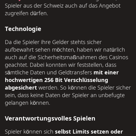
Spieler aus der Schweiz auch auf das Angebot
zugreifen dürfen.
Technologie
Da die Spieler ihre Gelder stehts sicher
aufbewahrt sehen möchten, haben wir natürlich
auch auf die Sicherheitsmaßnahmen des Casinos
geachtet. Dabei konnten wir feststellen, dass
sämtliche Daten und Geldtransfers
mit einer
hochwertigen 256 Bit Verschlüsselung
abgesichert
werden. So können die Spieler sicher
sein, dass keine Daten der Spieler an unbefugte
gelangen können.
Verantwortungsvolles Spielen
Spieler können sich
selbst Limits setzen oder