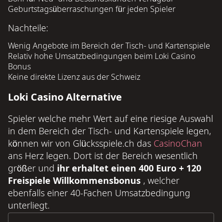
Geburtstagsüberraschungen für jeden Spieler
Nachteile:
Wenig Angebote im Bereich der Tisch- und Kartenspiele
Relativ hohe Umsatzbedingungen beim Loki Casino
Bonus
Keine direkte Lizenz aus der Schweiz
Loki Casino Alternative
Spieler welche mehr Wert auf eine riesige Auswahl
in dem Bereich der Tisch- und Kartenspiele legen,
können wir von Glücksspiele.ch das
CasinoChan
ans Herz legen. Dort ist der Bereich wesentlich
größer und
ihr erhaltet einen 400 Euro + 120
Freispiele Willkommensbonus
, welcher
ebenfalls einer 40-Fachen Umsatzbedingung
unterliegt.