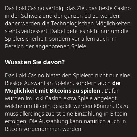
Das Loki Casino verfolgt das Ziel, das beste Casino
in der Schweiz und der ganzen EU zu werden,
daher werden die Technologischen Möglichkeiten
stehts verbessert. Dabei geht es nicht nur um die
Spielersicherheit, sondern vor allem auch im
Bereich der angebotenen Spiele.
Wussten Sie davon?
Das Loki Casino bietet den Spielern nicht nur eine
Riesige Auswahl an Spielen, sondern auch
die
Möglichkeit mit Bitcoins zu spielen
. Dafür
wurden im Loki Casino extra Spiele angelegt,
welche um Bitcoin gespielt werden können. Dazu
muss allerdings zuerst eine Einzahlung in Bitcoin
erfolgen. Die Auszahlung kann natürlich auch in
Bitcoin vorgenommen werden.