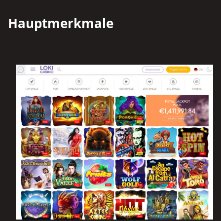
Hauptmerkmale