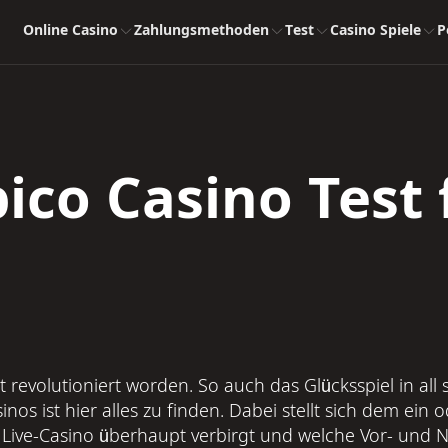
Online Casino
Zahlungsmethoden
Test
Casino Spiele
P
ico Casino Test 
 revolutioniert worden. So auch das Glücksspiel in all 
sinos ist hier alles zu finden. Dabei stellt sich dem e
m Live-Casino überhaupt verbirgt und welche Vor- und Na