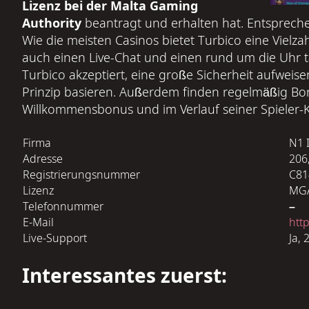
Lizenz bei der Malta Gaming
Authority
beantragt und erhalten hat. Entspreche
Wie die meisten Casinos bietet Turbico eine Vielz
auch einen Live-Chat und einen rund um die Uhr t
Turbico akzeptiert, eine große Sicherheit aufweise
Prinzip basieren. Außerdem finden regelmäßig Bo
Willkommensbonus und im Verlauf seiner Spieler-
Firma
N1 
Adresse
206,
Registrierungsnummer
C81
Lizenz
MG
Telefonnummer
–
E-Mail
htt
Live-Support
Ja, 
Interessantes zuerst: