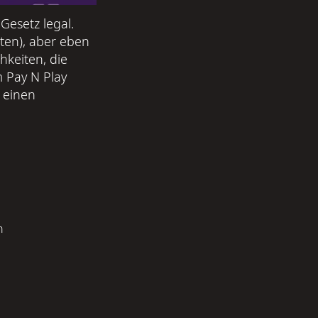
Gesetz legal.
ten), aber eben
keiten, die
m Pay N Play
 einen
n