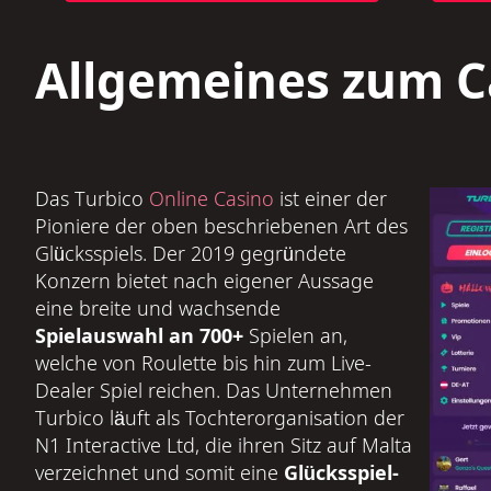
Allgemeines zum C
Das Turbico
Online Casino
ist einer der
Pioniere der oben beschriebenen Art des
Glücksspiels. Der 2019 gegründete
Konzern bietet nach eigener Aussage
eine breite und wachsende
Spielauswahl an 700+
Spielen an,
welche von Roulette bis hin zum Live-
Dealer Spiel reichen. Das Unternehmen
Turbico läuft als Tochterorganisation der
N1 Interactive Ltd, die ihren Sitz auf Malta
verzeichnet und somit eine
Glücksspiel-