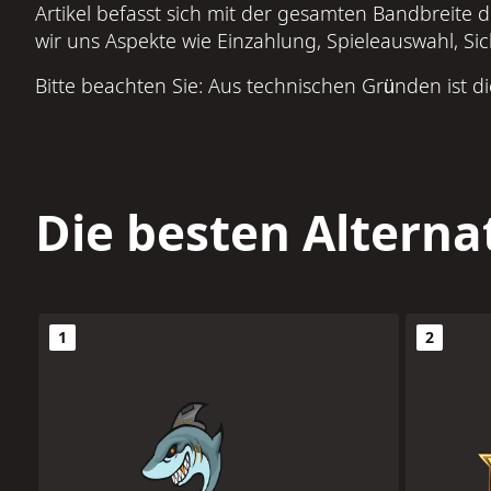
Artikel befasst sich mit der gesamten Bandbreit
wir uns Aspekte wie Einzahlung, Spieleauswahl, Sic
Bitte beachten Sie: Aus technischen Gründen ist di
Die besten Alterna