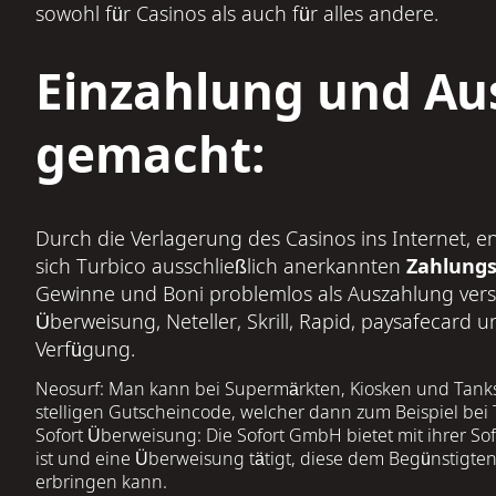
sowohl für Casinos als auch für alles andere.
Einzahlung und Au
gemacht:
Durch die Verlagerung des Casinos ins Internet, e
sich Turbico ausschließlich anerkannten
Zahlungs
Gewinne und Boni problemlos als Auszahlung ver
Überweisung, Neteller, Skrill, Rapid, paysafecard
Verfügung.
Neosurf: Man kann bei Supermärkten, Kiosken und Tankst
stelligen Gutscheincode, welcher dann zum Beispiel bei
Sofort Überweisung: Die Sofort GmbH bietet mit ihrer S
ist und eine Überweisung tätigt, diese dem Begünstigten
erbringen kann.