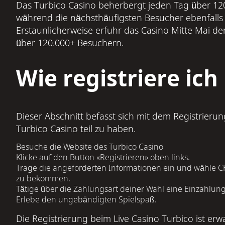
Das Turbico Casino beherbergt jeden Tag über 1
während die nächsthäufigsten Besucher ebenfalls 
Erstaunlicherweise erfuhr das Casino Mitte Mai d
über 120.000+ Besuchern.
Wie registriere ich
Dieser Abschnitt befasst sich mit dem Registrier
Turbico Casino teil zu haben.
Besuche die Website des Turbico Casino
Klicke auf den Button «Registrieren» oben links.
Trage die angeforderten Informationen ein und wähle 
zu bekommen.
Tätige über die Zahlungsart deiner Wahl eine Einzahlu
Erlebe den ungebändigten Spielspaß.
Die Registrierung beim Live Casino Turbico ist e