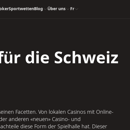
oker
Sportwetten
Blog
Über uns
Fr
für die Schweiz
seinen Facetten. Von lokalen Casinos mit Online-
in oder anderen «neuen» Casino- und
chteile diese Form der Spielhalle hat. Dieser