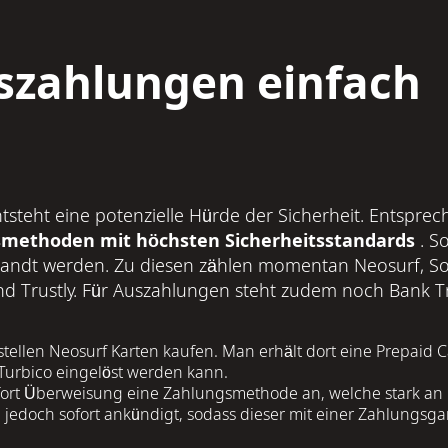
szahlungen einfach
ntsteht eine potenzielle Hürde der Sicherheit. Entspre
methoden mit höchsten Sicherheitsstandards
. S
sandt werden. Zu diesen zählen momentan Neosurf, So
 und Trustly. Für Auszahlungen steht zudem noch Bank T
ellen Neosurf Karten kaufen. Man erhält dort eine Prepaid C
 Turbico eingelöst werden kann.
ofort Überweisung eine Zahlungsmethode an, welche stark an 
 jedoch sofort ankündigt, sodass dieser mit einer Zahlungsga