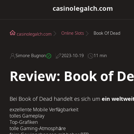
casinolegalch.com
Online Slots
Book Of Dead
casinolegalch.com
Simone Bugnon
2023-10-19
11 min
Review: Book of De
Bei Book of Dead handelt es sich um
ein weltwei
exzellente Mobile Verfügbarkeit
tolles Gameplay
Top-Grafiken
tolle Gaming-Atmosphäre