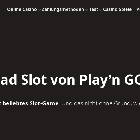
Online Casino
Zahlungsmethoden
Test
Casino Spiele
P
ad Slot von Play’n G
t beliebtes Slot-Game
. Und das nicht ohne Grund, wie