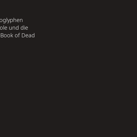
roglyphen
bole und die
e Book of Dead