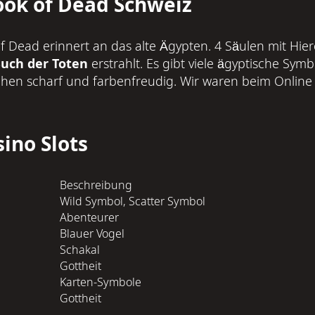
ook of Dead Schweiz
f Dead erinnert an das alte Ägypten. 4 Säulen mit Hie
Buch der Toten
erstrahlt. Es gibt viele ägyptische Sym
tochen scharf und farbenfreudig. Wir waren beim Onlin
ino Slots
Beschreibung
Wild Symbol, Scatter Symbol
Abenteurer
Blauer Vogel
Schakal
Gottheit
Karten-Symbole
Gottheit