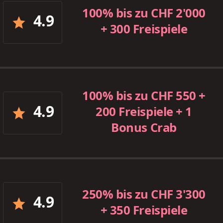
100% bis zu CHF 2'000
4.9
+ 300 Freispiele
100% bis zu CHF 550 +
4.9
200 Freispiele + 1
Bonus Crab
250% bis zu CHF 3'300
4.9
+ 350 Freispiele