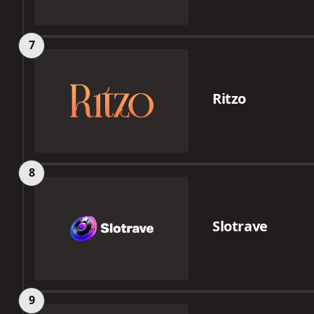
Ritzo
Slotrave