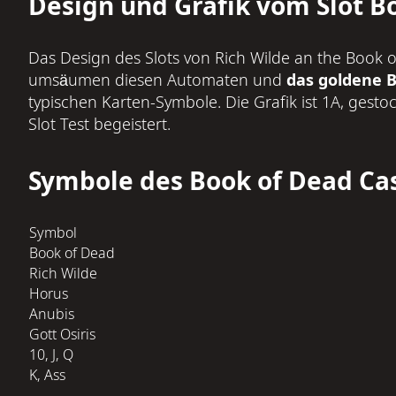
Design und Grafik vom Slot B
Das Design des Slots von Rich Wilde an the Book o
umsäumen diesen Automaten und
das goldene 
typischen Karten-Symbole. Die Grafik ist 1A, ges
Slot Test begeistert.
Symbole des Book of Dead Cas
Symbol
Book of Dead
Rich Wilde
Horus
Anubis
Gott Osiris
10, J, Q
K, Ass