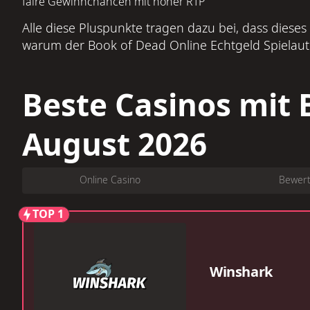
faire Gewinnchancen mit hoher RTP
Alle diese Pluspunkte tragen dazu bei, dass dieses
warum der Book of Dead Online Echtgeld Spielaut
Beste Casinos mit 
August 2026
Online Casino
Bewer
Winshark