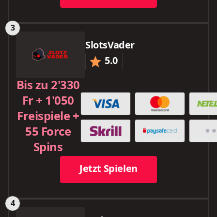
SlotsVader
5.0
Bis zu 2'330
Fr + 1'050
Freispiele +
55 Force
Spins
Jetzt Spielen