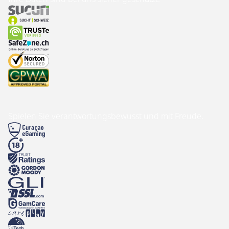
Spielen Sie verantwortungsbewusst und mit Freude.