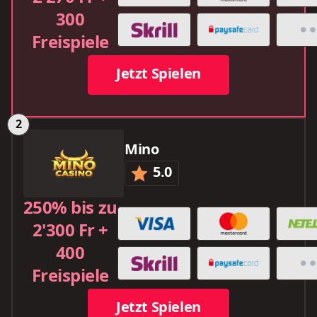
300
Freispiele
Jetzt Spielen
Mino
5.0
250% bis zu
2'300 Fr +
400
Freispiele
Jetzt Spielen