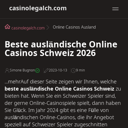
casinolegalch.com
Online Casinos Ausland
casinolegalch.com
Beste ausländische Online
Casinos Schweiz 2026
Simone Bugnon
2023-10-13
9 min
...mehr
Auf dieser Seite zeigen wir Ihnen, welche
beste ausländische Online Casinos Schweiz
zu
bieten hat. Wenn Sie ein Schweizer Spieler sind,
der gerne Online-Casinospiele spielt, dann haben
Sie Glück. Im Jahr 2024 gibt es eine Fülle von
ausländischen Online-Casinos, die ihr Angebot
speziell auf Schweizer Spieler zugeschnitten