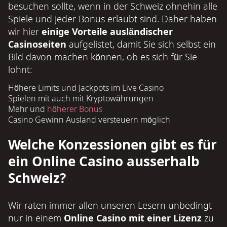
besuchen sollte, wenn in der Schweiz ohnehin alle
Spiele und jeder Bonus erlaubt sind. Daher haben
wir hier
einige Vorteile ausländischer
Casinoseiten
aufgelistet, damit Sie sich selbst ein
Bild davon machen können, ob es sich für Sie
lohnt:
Höhere Limits und Jackpots im Live Casino
Spielen mit auch mit Kryptowährungen
Mehr und
höherer Bonus
Casino Gewinn Ausland versteuern möglich
Welche Konzessionen gibt es für
ein Online Casino ausserhalb
Schweiz?
Wir raten immer allen unseren Lesern unbedingt
nur in einem
Online Casino mit einer Lizenz
zu