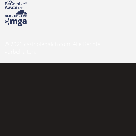
© 2026 casinolegalch.com. Alle Rechte
vorbehalten.