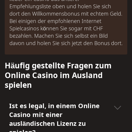
Empfehlungsliste oben und holen Sie sich
dort den Willkommensbonus mit echtem Geld.
Bei einigen der empfohlenen Internet
Spielcasinos können Sie sogar mit CHF
bezahlen. Machen Sie sich selbst ein Bild
davon und holen Sie sich jetzt den Bonus dort.
Häufig gestellte Fragen zum
Online Casino im Ausland
spielen
Ist es legal, in einem Online
Casino mit einer
ausländischen Lizenz zu