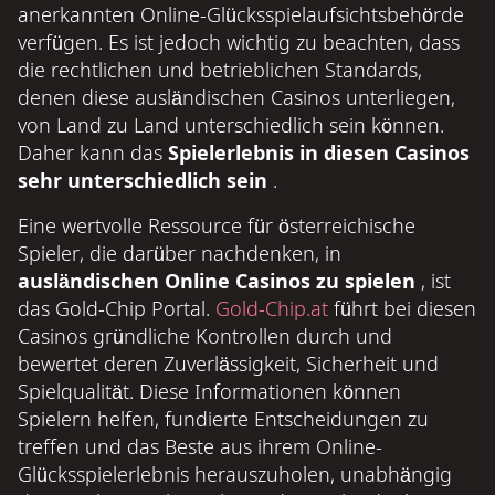
anerkannten Online-Glücksspielaufsichtsbehörde
verfügen. Es ist jedoch wichtig zu beachten, dass
die rechtlichen und betrieblichen Standards,
denen diese ausländischen Casinos unterliegen,
von Land zu Land unterschiedlich sein können.
Daher kann das
Spielerlebnis in diesen Casinos
sehr unterschiedlich sein
.
Eine wertvolle Ressource für österreichische
Spieler, die darüber nachdenken, in
ausländischen Online Casinos zu spielen
, ist
das Gold-Chip Portal.
Gold-Chip.at
führt bei diesen
Casinos gründliche Kontrollen durch und
bewertet deren Zuverlässigkeit, Sicherheit und
Spielqualität. Diese Informationen können
Spielern helfen, fundierte Entscheidungen zu
treffen und das Beste aus ihrem Online-
Glücksspielerlebnis herauszuholen, unabhängig