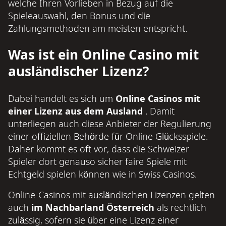
welche Ihren Vorlieben in Bezug auf die
Spieleauswahl, den Bonus und die
Zahlungsmethoden am meisten entspricht.
Was ist ein Online Casino mit
ausländischer Lizenz?
Dabei handelt es sich um
Online Casinos mit
einer Lizenz aus dem Ausland
. Damit
unterliegen auch diese Anbieter der Regulierung
einer offiziellen Behörde für Online Glücksspiele.
Daher kommt es oft vor, dass die Schweizer
Spieler dort genauso sicher faire Spiele mit
Echtgeld spielen können wie in Swiss Casinos.
Online-Casinos mit ausländischen Lizenzen gelten
auch
im Nachbarland Österreich
als rechtlich
zulässig, sofern sie über eine Lizenz einer