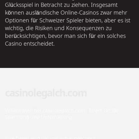
Glücksspiel in Betracht zu ziehen. Insgesamt
können ausländische Online-Casinos zwar mehr
Optionen für Schweizer Spieler bieten, aber es ist
wichtig, die Risiken und Konsequenzen zu
berücksichtigen, bevor man sich für ein solches
Casino entscheidet.
casinolegalch.com
Willkommen bei casinolegalch.com - Ihrem Ort für
Spannung und Unterhaltung.
Ihre Daten sind bei uns sicher geschützt.