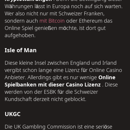
Währungen lässt in Europa noch auf sich warten.
Wer also nicht nur mit Schweizer Franken,
sondern auch
mit Bitcoin
oder Ethereum das
Online Spiel genießen möchte, ist dort gut
aufgehoben.
Isle of Man
Diese kleine Insel zwischen England und Irland
vergibt schon lange eine Lizenz für Online Casino
Anbieter. Allerdings gibt es nur wenige
Online
Spielbanken mit dieser Casino Lizenz
. Diese
werden von der ESBK für die Schweizer
Kundschaft derzeit nicht geblockt.
UKGC
Die UK Gambling Commission ist eine seriöse