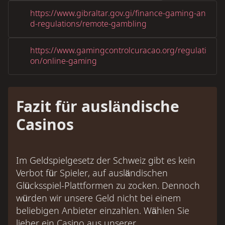
https://www.gibraltar.gov.gi/finance-gaming-an
d-regulations/remote-gambling
https://www.gamingcontrolcuracao.org/regulati
on/online-gaming
Fazit für ausländische
Casinos
Im Geldspielgesetz der Schweiz gibt es kein
Verbot für Spieler, auf ausländischen
Glücksspiel-Plattformen zu zocken. Dennoch
würden wir unsere Geld nicht bei einem
beliebigen Anbieter einzahlen. Wählen Sie
lieber ein Casino aus unserer