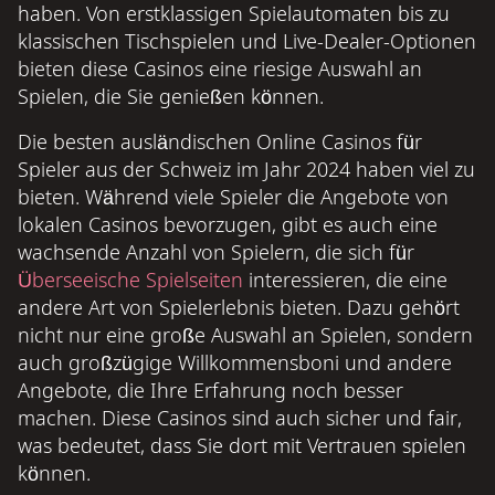
haben. Von erstklassigen Spielautomaten bis zu
klassischen Tischspielen und Live-Dealer-Optionen
bieten diese Casinos eine riesige Auswahl an
Spielen, die Sie genießen können.
Die besten ausländischen Online Casinos für
Spieler aus der Schweiz im Jahr 2024 haben viel zu
bieten. Während viele Spieler die Angebote von
lokalen Casinos bevorzugen, gibt es auch eine
wachsende Anzahl von Spielern, die sich für
Überseeische Spielseiten
interessieren, die eine
andere Art von Spielerlebnis bieten. Dazu gehört
nicht nur eine große Auswahl an Spielen, sondern
auch großzügige Willkommensboni und andere
Angebote, die Ihre Erfahrung noch besser
machen. Diese Casinos sind auch sicher und fair,
was bedeutet, dass Sie dort mit Vertrauen spielen
können.