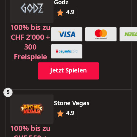
Godz
4.9
100% bis zu
CHF 2'000 +
300
Freispiele
Jetzt Spielen
Stone Vegas
4.9
100% bis zu