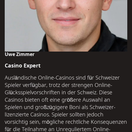
Uwe Zimmer
Casino Expert
Ausländische Online-Casinos sind für Schweizer
Spieler verfügbar, trotz der strengen Online-
Glücksspielvorschriften in der Schweiz. Diese
Casinos bieten oft eine größere Auswahl an
Spielen und großzügigere Boni als Schweizer-
lizenzierte Casinos. Spieler sollten jedoch
vorsichtig sein, mögliche rechtliche Konsequenzen
für die Teilnahme an Unreguliertem Online-