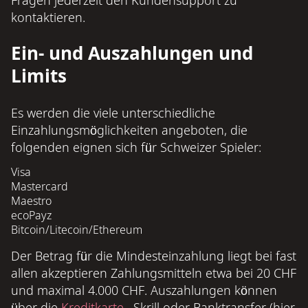
Fragen jederzeit den Kundensupport zu
kontaktieren.
Ein- und Auszahlungen und
Limits
Es werden die viele unterschiedliche
Einzahlungsmöglichkeiten angeboten, die
folgenden eignen sich für Schweizer Spieler:
Visa
Mastercard
Maestro
ecoPayz
Bitcoin/Litecoin/Ethereum
Der Betrag für die Mindesteinzahlung liegt bei fast
allen akzeptieren Zahlungsmitteln etwa bei 20 CHF
und maximal 4.000 CHF. Auszahlungen können