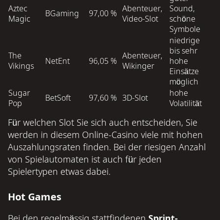
Aztec
Abenteuer,
Sound,
BGaming
97,00 %
Magic
Video-Slot
schöne
Symbole
niedrige
bis sehr
The
Abenteuer,
NetEnt
96,05 %
hohe
Vikings
Wikinger
Einsätze
möglich
Sugar
hohe
BetSoft
97,60 %
3D-Slot
Pop
Volatilität
Für welchen Slot Sie sich auch entscheiden, Sie
werden in diesem Online-Casino viele mit hohen
Auszahlungsraten finden. Bei der riesigen Anzahl
von Spielautomaten ist auch für jeden
Spielertypen etwas dabei.
Hot Games
Bei den regelmässig stattfindenen
Sprint-