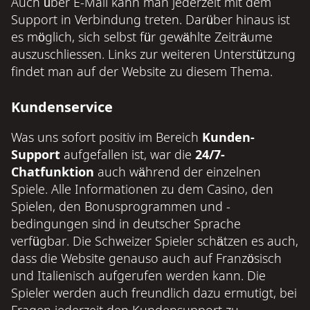
Auch über E-Mail kann man jederzeit mit dem
Support in Verbindung treten. Darüber hinaus ist
es möglich, sich selbst für gewählte Zeiträume
auszuschliessen. Links zur weiteren Unterstützung
findet man auf der Website zu diesem Thema.
Kundenservice
Was uns sofort positiv im Bereich
Kunden-
Support
aufgefallen ist, war die
24/7-
Chatfunktion
auch während der einzelnen
Spiele. Alle Informationen zu dem Casino, den
Spielen, den Bonusprogrammen und -
bedingungen sind in deutscher Sprache
verfügbar. Die Schweizer Spieler schätzen es auch,
dass die Website genauso auch auf Französisch
und Italienisch aufgerufen werden kann. Die
Spieler werden auch freundlich dazu ermutigt, bei