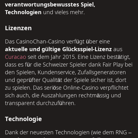
verantwortungsbewusstes Spiel,
Technologien
und vieles mehr.
Lizenzen
Das CasinoChan-Casino verfügt über eine
aktuelle und gültige Glücksspiel-Lizenz
aus
Curacao
seit dem Jahr 2015. Eine Lizenz bestätigt,
dass es für die Schweizer Spieler dank Fair Play bei
den Spielen, Kundenservice, Zufallsgeneratoren
und geprüfter Qualität der Spiele sicher ist, dort
zu spielen. Das seriöse Online-Casino verpflichtet
sich auch, die Auszahlungen rechtmässig und
transparent durchzuführen.
Technologie
Dank der neuesten Technologien (wie dem RNG –