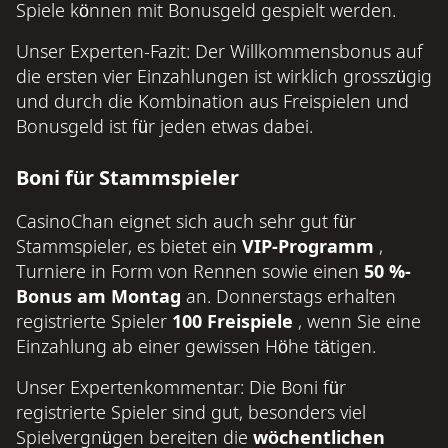
Spiele können mit Bonusgeld gespielt werden.
Unser Experten-Fazit: Der Willkommensbonus auf
die ersten vier Einzahlungen ist wirklich grosszügig
und durch die Kombination aus Freispielen und
Bonusgeld ist für jeden etwas dabei.
Boni für Stammspieler
CasinoChan eignet sich auch sehr gut für
Stammspieler, es bietet ein
VIP-Programm
,
Turniere in Form von Rennen sowie einen
50 %-
Bonus am Montag
an. Donnerstags erhalten
registrierte Spieler
100 Freispiele
, wenn Sie eine
Einzahlung ab einer gewissen Höhe tätigen.
Unser Expertenkommentar: Die Boni für
registrierte Spieler sind gut, besonders viel
Spielvergnügen bereiten die
wöchentlichen