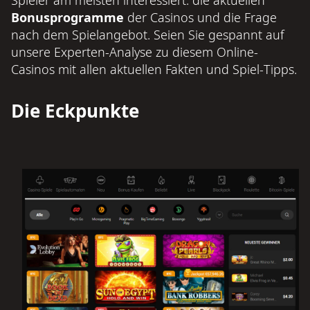
Spieler am meisten interessiert: die aktuellen
Bonusprogramme
der Casinos und die Frage
nach dem Spielangebot. Seien Sie gespannt auf
unsere Experten-Analyse zu diesem Online-
Casinos mit allen aktuellen Fakten und Spiel-Tipps.
Die Eckpunkte