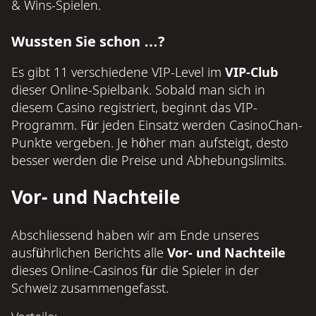
& Wins-Spielen.
Wussten Sie schon …?
Es gibt 11 verschiedene VIP-Level im
VIP-Club
dieser Online-Spielbank. Sobald man sich in
diesem Casino registriert, beginnt das VIP-
Programm. Für jeden Einsatz werden CasinoChan-
Punkte vergeben. Je höher man aufsteigt, desto
besser werden die Preise und Abhebungslimits.
Vor- und Nachteile
Abschliessend haben wir am Ende unseres
ausführlichen Berichts alle
Vor- und Nachteile
dieses Online-Casinos für die Spieler in der
Schweiz zusammengefasst.